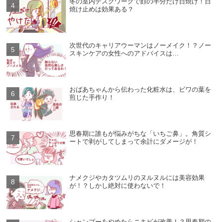
冬の室内デスクワークで顔の半分だけ日焼け！日
焼け止めは効果ある？
次世代のキャリアウーマンはノーメイク！？ノー
スキンケアの女性へのアドバイスは…
おばあちゃんから伝わった化粧水は、ビワの葉を
煎じた手作り！
思春期に誰もが悩みがちな「いちご鼻」。角質シ
ートで剥がしてしまって余計にダメージが！
ナメクジやカタツムリのヌルヌルには美容効果
が！？しかし絶対に使わないで！
シャンプーをやめたらニキビが改善！？思春期の