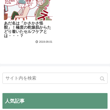
あだ名は「かさかさ怪
獣」！極度の乾燥肌からた
どり着いたセルフケアと
は・・・？
2019.09.01
人気記事