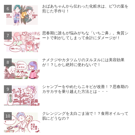
おばあちゃんから伝わった化粧水は、ビワの葉を
煎じた手作り！
思春期に誰もが悩みがちな「いちご鼻」。角質シ
ートで剥がしてしまって余計にダメージが！
ナメクジやカタツムリのヌルヌルには美容効果
が！？しかし絶対に使わないで！
シャンプーをやめたらニキビが改善！？思春期の
カサカサを乗り越えた方法とは・・・
クレンジングを太白ごま油で！？食用オイルって
肌にどうなの？