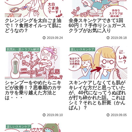
クレンジングを太白ごま油
全身スキンケアできて1回
で！？食用オイルって肌に
60円！？手作りシュガース
どうなの？
クラブがお気に入り
2019.09.24
2019.09.18
肌荒れ・肌トラブル解消
楽しいスキンケア
シャンプーをやめたらニキ
スキンケアしなくても肌が
ビが改善！？思春期のカサ
キレイな方だと思っていた
カサを乗り越えた方法と
が、40代になってうぬぼれ
は・・・
が打ち砕かれた話。これは
シミ？それとも肝斑（かん
ぱん）？
2019.09.10
2019.09.05
楽しいスキンケア