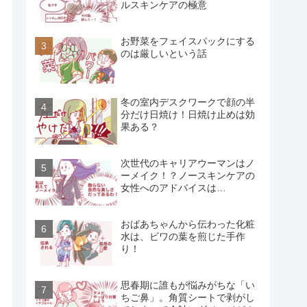
ルスキンケアの極意
お野菜をフェイスパックにする
のは厳しいという話
冬の室内デスクワークで顔の半
分だけ日焼け！日焼け止めは効
果ある？
次世代のキャリアウーマンはノ
ーメイク！？ノースキンケアの
女性へのアドバイスは…
おばあちゃんから伝わった化粧
水は、ビワの葉を煎じた手作
り！
思春期に誰もが悩みがちな「い
ちご鼻」。角質シートで剥がし