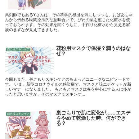
薬剤師でもあるYさんは、その科学的根拠を気にしつつも、おばあちゃ
んから伝わる民間療法的な意味合いで、びわの葉を煎じた化粧水を使
っておられます。その効果を聞くうちに、手作り化粧水から見える家
族のきずなが見えてきました。
花粉用マスクで保湿？潤うのはな
自己流スキンケア
ぜ？
今回もまた、巣ごもりスキンケアのちょっとユニークなエピソードで
す。 いま、新型コロナウイルス感染症で、マスクと咳エチケットが新
しいマナーになりました。 もともとマスクは春を中心にする人は多か
ったと思いますが、そのマスクでスキンケ...
巣ごもりで肌に変化が……エステ
自己流スキンケア
をやめて乾燥した時、何ができ
る？