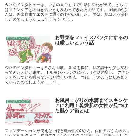
今回のインタビューは、いまの巣ごもりで生活に変化が出て、さらに
はスキンケアとの向き合い方も変わってきた方の話です。 54歳のAさ
んは、外出自粛でエステに通うのをやめました。 では、肌はどう変化
したのでしょうか……？ 〇インタビ...
お野菜をフェイスパックにするの
自己流スキンケア
は厳しいという話
今回のインタビューはMさん33歳。 出産を機に、肌の調子が少し変わ
ってきたといいます。 ホルモンバランスに何より生活の変化。 スキン
ケアをしている暇もないほど忙しい育児。 では、どのように肌を整え
ていったのでしょうか……？ ...
お風呂上がりの水滴までスキンケ
自己流スキンケア
アに利用！乾燥肌の女性が見つけ
た肌ケア術とは
ファンデーションが使えないほど乾燥肌のOさん。佐伯チズさんのスキ
ンケア術を参考に、独自のスキンケアを見つけました。お風呂上りに