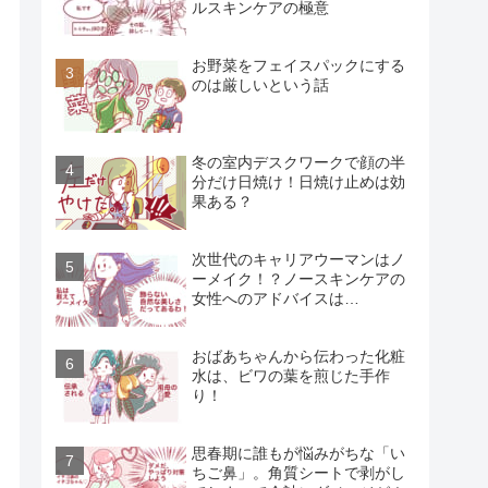
ルスキンケアの極意
お野菜をフェイスパックにする
のは厳しいという話
冬の室内デスクワークで顔の半
分だけ日焼け！日焼け止めは効
果ある？
次世代のキャリアウーマンはノ
ーメイク！？ノースキンケアの
女性へのアドバイスは…
おばあちゃんから伝わった化粧
水は、ビワの葉を煎じた手作
り！
思春期に誰もが悩みがちな「い
ちご鼻」。角質シートで剥がし