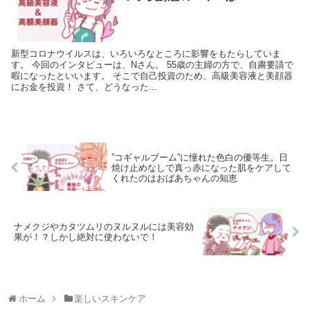
新型コロナウイルスは、いろいろなところに影響をもたらしていま
す。 今回のインタビューは、Nさん。 55歳の主婦の方で、自粛要請で
暇になったといいます。 そこで自己投資のため、高級美容液と美顔器
にお金を投資！ さて、どうなった...
”コギャルブーム”に憧れた色白の優等生。日
焼け止めなしで真っ赤になった肌をケアして
くれたのはおばあちゃんの知恵
ナメクジやカタツムリのヌルヌルには美容効
果が！？しかし絶対に使わないで！
ホーム
楽しいスキンケア