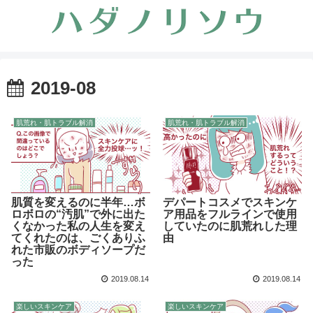
2019-08
肌荒れ・肌トラブル解消
肌荒れ・肌トラブル解消
肌質を変えるのに半年…ボ
デパートコスメでスキンケ
ロボロの“汚肌”で外に出た
ア用品をフルラインで使用
くなかった私の人生を変え
していたのに肌荒れした理
てくれたのは、ごくありふ
由
れた市販のボディソープだ
った
2019.08.14
2019.08.14
楽しいスキンケア
楽しいスキンケア