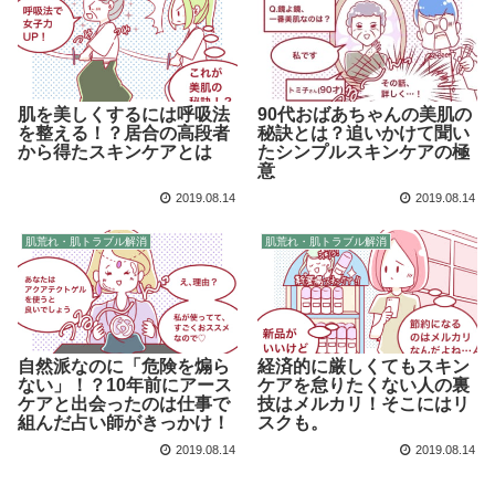
肌を美しくするには呼吸法
90代おばあちゃんの美肌の
を整える！？居合の高段者
秘訣とは？追いかけて聞い
から得たスキンケアとは
たシンプルスキンケアの極
意
2019.08.14
2019.08.14
肌荒れ・肌トラブル解消
肌荒れ・肌トラブル解消
自然派なのに「危険を煽ら
経済的に厳しくてもスキン
ない」！？10年前にアース
ケアを怠りたくない人の裏
ケアと出会ったのは仕事で
技はメルカリ！そこにはリ
組んだ占い師がきっかけ！
スクも。
2019.08.14
2019.08.14